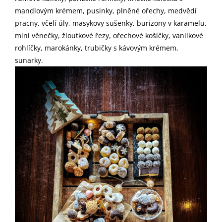
mandlovým krémem, pusinky, plněné ořechy, medvědí
pracny, včelí úly, masykovy sušenky, burizony v karamelu,
mini věnečky, žloutkové řezy, ořechové košíčky, vanilkové
rohlíčky, marokánky, trubičky s kávovým krémem,
sunarky.