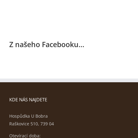
Z našeho Facebooku…
KDE NÁS NAJDETE
Hospůdka U Bobra
Raškovice 510, 739 04
Otevírací doba: