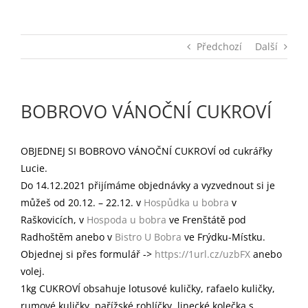
Předchozí
Další
BOBROVO VÁNOČNÍ CUKROVÍ
OBJEDNEJ SI BOBROVO VÁNOČNÍ CUKROVÍ od cukrářky
Lucie.
Do 14.12.2021 přijímáme objednávky a vyzvednout si je
můžeš od 20.12. – 22.12. v
Hospůdka u bobra
v
Raškovicích, v
Hospoda u bobra
ve Frenštátě pod
Radhoštěm anebo v
Bistro U Bobra
ve Frýdku-Místku.
Objednej si přes formulář ->
https://1url.cz/uzbFX
anebo
volej.
1kg CUKROVÍ obsahuje lotusové kuličky, rafaelo kuličky,
rumové kuličky, pařížské rohlíčky, linecké kolečka s