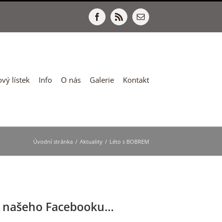
Facebook
Rss
E-
mail
vý lístek
Info
O nás
Galerie
Kontakt
Úvodní stránka
/
Aktuality
/
Léto s BOBREM
 našeho Facebooku…