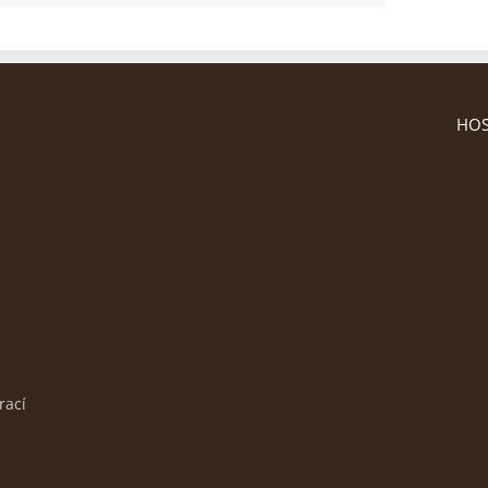
HOS
rací