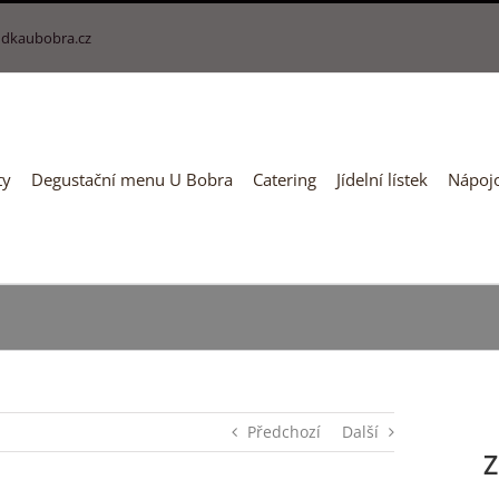
dkaubobra.cz
ty
Degustační menu U Bobra
Catering
Jídelní lístek
Nápojo
Předchozí
Další
Z