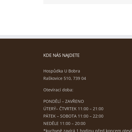
KDE NÁS NAJDETE
Hospůdka U Bobra
Raškovice 510, 739 04
Otevírací doba:
PONDĚLÍ – ZAVŘENO
ÚTERÝ– ČTVRTEK 11:00 – 21:00
PÁTEK – SOBOTA 11:00 – 22:00
NEDĚLE 11:00 – 20:00
*kuchyně zavírá 1 hodinu před koncem oteví