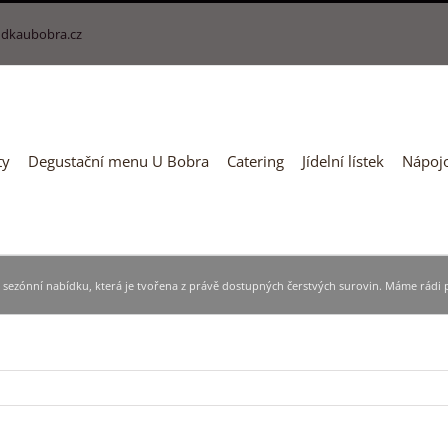
dkaubobra.cz
ty
Degustační menu U Bobra
Catering
Jídelní lístek
Nápojo
a sezónní nabídku, která je tvořena z právě dostupných čerstvých surovin. Máme rádi