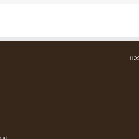
HOS
rací