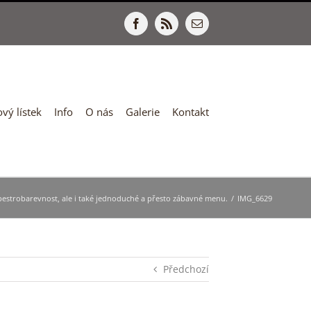
Facebook
Rss
E-
mail
vý lístek
Info
O nás
Galerie
Kontakt
 pestrobarevnost, ale i také jednoduché a přesto zábavné menu.
/
IMG_6629
Předchozí