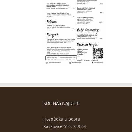
KDE NÁS NAJDETE
Hospůdka U Bobra
Raškovice 510, 739 04