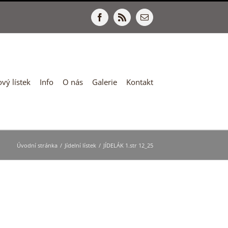
Facebook
Rss
E-
mail
vý lístek
Info
O nás
Galerie
Kontakt
Úvodní stránka
/
Jídelní lístek
/
JÍDELÁK 1.str 12_25