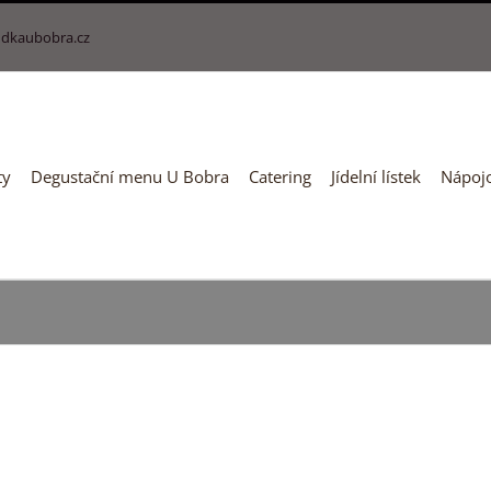
dkaubobra.cz
ty
Degustační menu U Bobra
Catering
Jídelní lístek
Nápojo