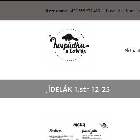
Přeskočit
Rezervace
: +420 558 272 480
|
hospudka@hospu
na
obsah
Aktuali
JÍDELÁK 1.str 12_25