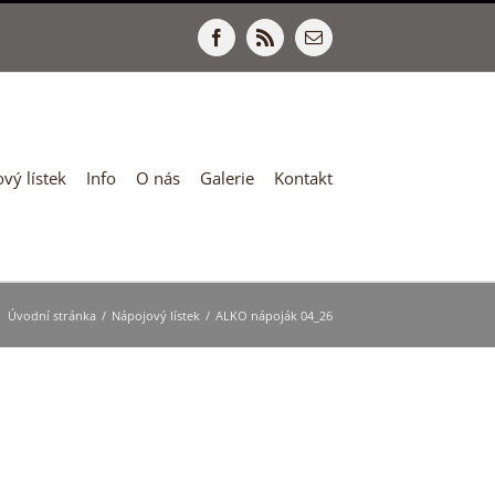
Facebook
Rss
E-
mail
vý lístek
Info
O nás
Galerie
Kontakt
Úvodní stránka
/
Nápojový lístek
/
ALKO nápoják 04_26