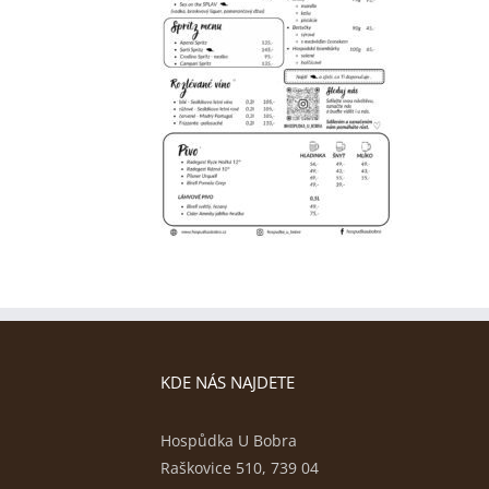
KDE NÁS NAJDETE
Hospůdka U Bobra
Raškovice 510, 739 04