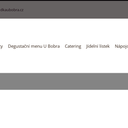
dkaubobra.cz
ty
Degustační menu U Bobra
Catering
Jídelní lístek
Nápojo