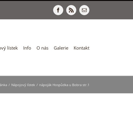
Facebook
Rss
E-
mail
vý lístek
Info
O nás
Galerie
Kontakt
ránka
/
Nápojový lístek
/
nápoják Hospůdka u Bobra str.1