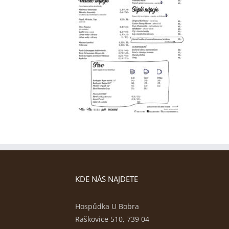
KDE NÁS NAJDETE
Hospůdka U Bobra
Raškovice 510, 739 04