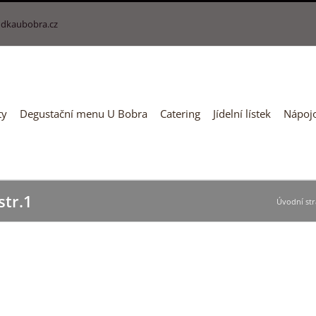
dkaubobra.cz
ty
Degustační menu U Bobra
Catering
Jídelní lístek
Nápojo
tr.1
Úvodní st