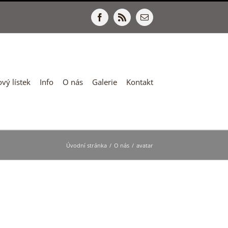
Facebook
Rss
E-
mail
vý lístek
Info
O nás
Galerie
Kontakt
Úvodní stránka
/
O nás
/
avatar