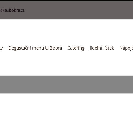
dkaubobra.cz
ty
Degustační menu U Bobra
Catering
Jídelní lístek
Nápojo