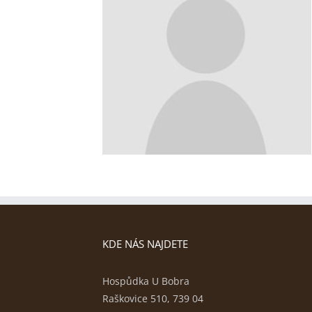
KDE NÁS NAJDETE
Hospůdka U Bobra
Raškovice 510, 739 04