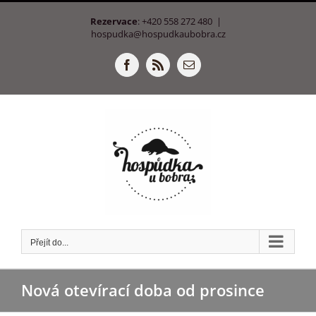
Přeskočit
Rezervace
: +420 558 272 480
|
na
hospudka@hospudkaubobra.cz
obsah
Facebook
Rss
E-
mail
Přejít do...
Nová otevírací doba od prosince