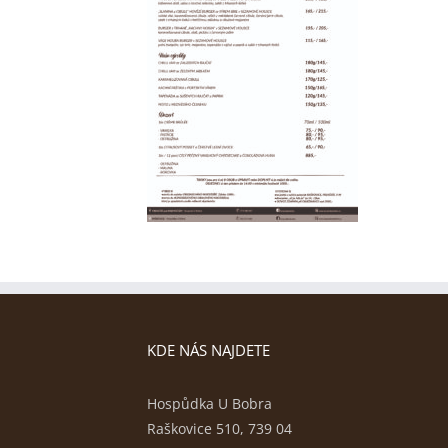
KDE NÁS NAJDETE
Hospůdka U Bobra
Raškovice 510, 739 04