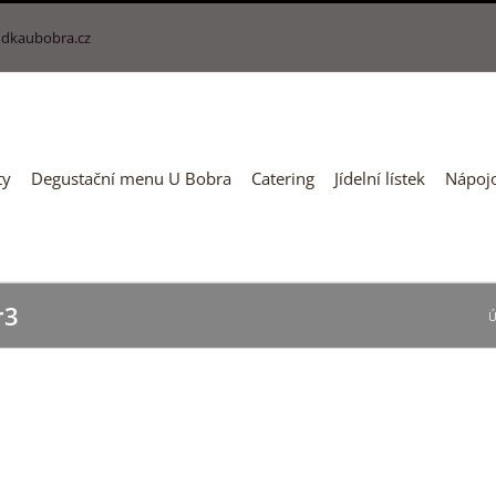
dkaubobra.cz
ty
Degustační menu U Bobra
Catering
Jídelní lístek
Nápojo
r3
Ú