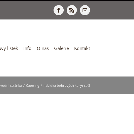
Facebook
Rss
E-
mail
vý lístek
Info
O nás
Galerie
Kontakt
vodní stránka
/
Catering
/
nabídka bobrových koryt str3