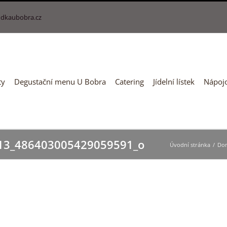
dkaubobra.cz
ty
Degustační menu U Bobra
Catering
Jídelní lístek
Nápojo
13_486403005429059591_o
Úvodní stránka
/
Do