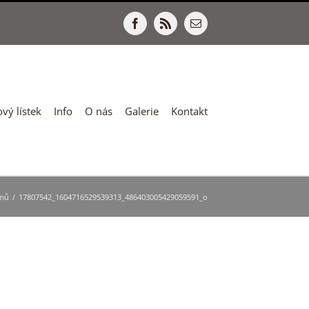
Facebook
Rss
E-
mail
vý lístek
Info
O nás
Galerie
Kontakt
mů
/
17807542_1604716529539313_486403005429059591_o