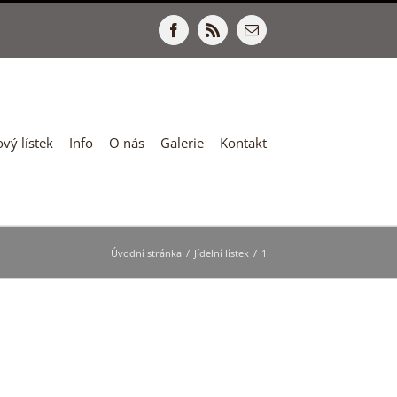
Facebook
Rss
E-
mail
vý lístek
Info
O nás
Galerie
Kontakt
Úvodní stránka
/
Jídelní lístek
/
1