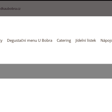
dkaubobra.cz
ty
Degustační menu U Bobra
Catering
Jídelní lístek
Nápojo