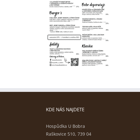
KDE NÁS NAJDETE
Hospůdka U Bobra
Raškovice 510, 739 04