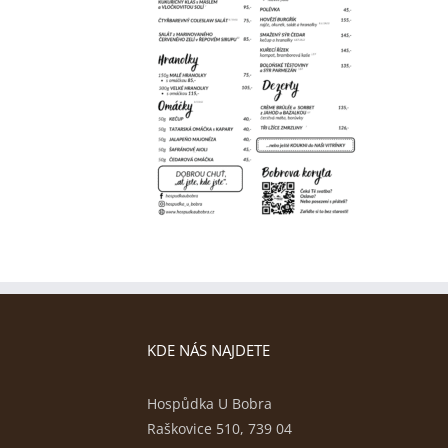
KDE NÁS NAJDETE
Hospůdka U Bobra
Raškovice 510, 739 04