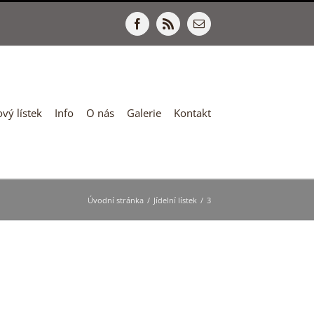
Facebook
Rss
E-
mail
vý lístek
Info
O nás
Galerie
Kontakt
Úvodní stránka
/
Jídelní lístek
/
3