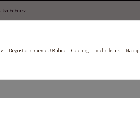
dkaubobra.cz
ty
Degustační menu U Bobra
Catering
Jídelní lístek
Nápojo