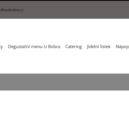
dkaubobra.cz
ty
Degustační menu U Bobra
Catering
Jídelní lístek
Nápojo