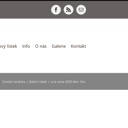
Facebook
Rss
E-
mail
vý lístek
Info
O nás
Galerie
Kontakt
Úvodní stránka
/
Jídelní lístek
/
a la carte 2020 léto 1str.