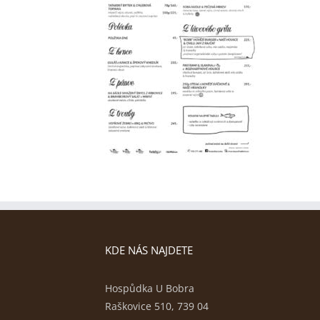
KDE NÁS NAJDETE
Hospůdka U Bobra
Raškovice 510, 739 04