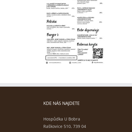
KDE NÁS NAJDETE
Hospůdka U Bobra
Raškovice 510, 739 04