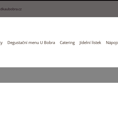
dkaubobra.cz
ty
Degustační menu U Bobra
Catering
Jídelní lístek
Nápojo