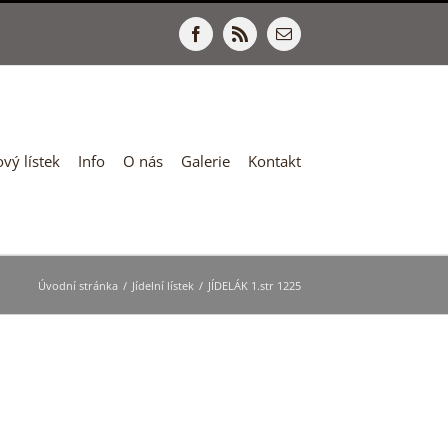
Facebook
Rss
E-
mail
vý lístek
Info
O nás
Galerie
Kontakt
Úvodní stránka
/
Jídelní lístek
/
JÍDELÁK 1.str 1225