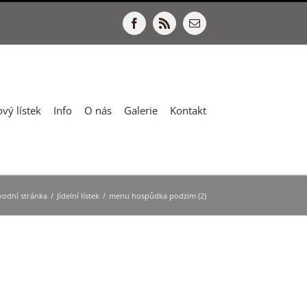
Facebook
Rss
E-
mail
vý lístek
Info
O nás
Galerie
Kontakt
vodní stránka
/
Jídelní lístek
/
menu hospůdka podzim (2)