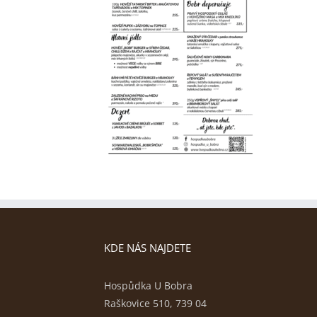
KDE NÁS NAJDETE
Hospůdka U Bobra
Raškovice 510, 739 04