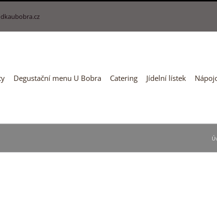
dkaubobra.cz
ty
Degustační menu U Bobra
Catering
Jídelní lístek
Nápojo
Ú